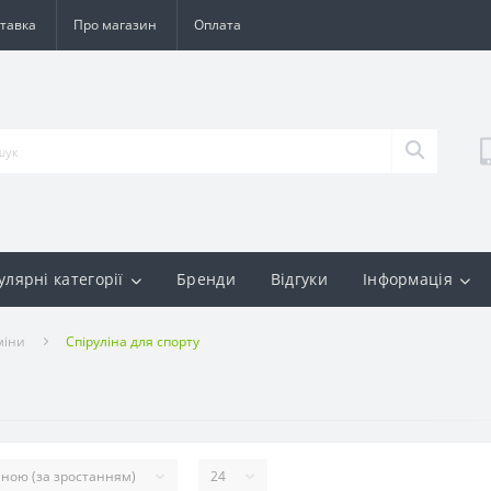
тавка
Про магазин
Оплата
улярні категорії
Бренди
Відгуки
Інформація
міни
Спіруліна для спорту