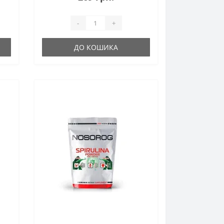
-
+
ДО КОШИКА