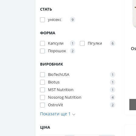
palmetto)
СТАТЬ
Кардіо
Ехінацея
унісекс
9
Корекція ваги
Женьшень
ФОРМА
Протигрибкові
Журавлина
Капсули
Пігулки
1
6
Протизапальні засоби
Звіробій
Os
Порошок
2
Протизастудні
Каєнський перець
ВИРОБНИК
Тиск, кровообіг, судини
Клопогон
BioTechUSA
1
Тонізуючі засоби
Biotus
1
Коготь диявола
MST Nutrition
1
Травлення та ферменти
Корінь імбиру
Nosorog Nutrition
4
Урологічні
OstroVit
2
Корінь астрагалу
Показати ще 1
Шкіра, волосся, нігті
Корінь дягиля
ЦІНА
Корінь Кудзу