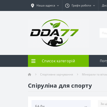
Наша адреса
Графік роботи
Дос
Список категорій
Поп
Спортивне харчування
Мінерали та віта
Спіруліна для спорту
БАДи