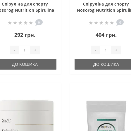
Спіруліна для спорту
Спіруліна для спорту
osorog Nutrition Spirulina
Nosorog Nutrition Spiruli
180 Tabs
270 Tabs
0
0
292 грн.
404 грн.
-
+
-
+
ДО КОШИКА
ДО КОШИКА