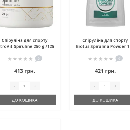
Спіруліна для спорту
Спіруліна для спорту
troVit Spiruline 250 g /125
Biotus Spirulina Powder 
servings/
g /20 servings/
0
0
413 грн.
421 грн.
-
+
-
+
ДО КОШИКА
ДО КОШИКА