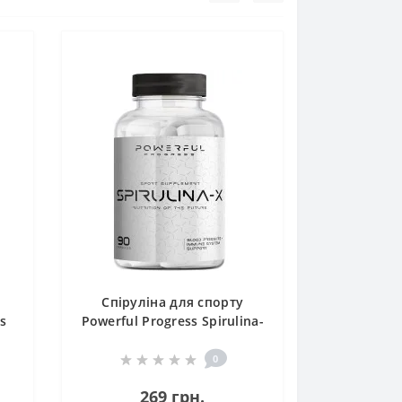
Спіруліна для спорту
bs
Powerful Progress Spirulina-
X 90 Caps
0
269 грн.