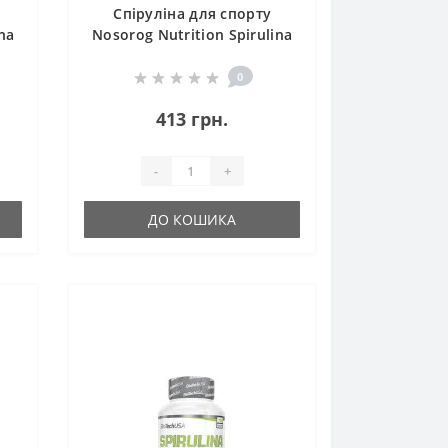
Спіруліна для спорту
na
Nosorog Nutrition Spirulina
Powder 200 g /130 servings/
Pure
0
413 грн.
-
+
ДО КОШИКА