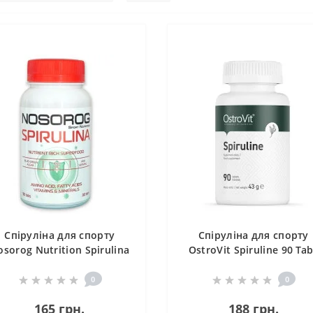
Спіруліна для спорту
Спіруліна для спорту
osorog Nutrition Spirulina
OstroVit Spiruline 90 Ta
90 Tabs
0
0
165 грн.
188 грн.