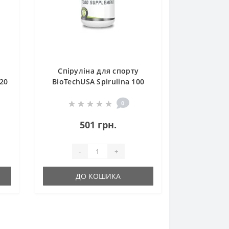
Спіруліна для спорту
120
BioTechUSA Spirulina 100
Tabs
0
501 грн.
-
+
ДО КОШИКА