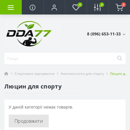
0
0
0
8 (096) 653-11-33
Спортивне харчування
Амінокислоти для спорту
Люцин для 
Люцин для спорту
У даній категорії немає товарів.
Продовжити