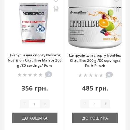
Цитрулін для спорту Nosorog
Цитрулін для спорту IronFlex
Nutrition Citrulline Malate 200
Citrulline 200 g /80 servings/
g /80 servings/ Pure
Fruit Punch
0
0
356 грн.
485 грн.
-
+
-
+
ДО КОШИКА
ДО КОШИКА