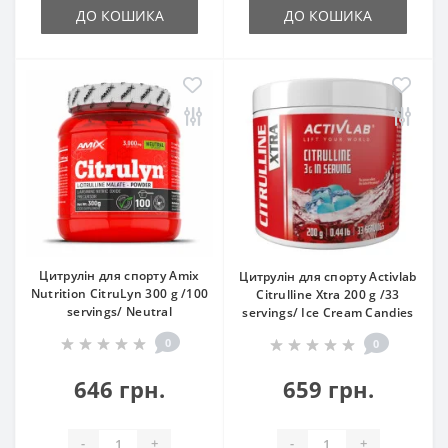
ДО КОШИКА
ДО КОШИКА
Цитрулін для спорту Amix
Цитрулін для спорту Activlab
Nutrition CitruLyn 300 g /100
Citrulline Xtra 200 g /33
servings/ Neutral
servings/ Ice Cream Candies
0
0
646 грн.
659 грн.
-
+
-
+