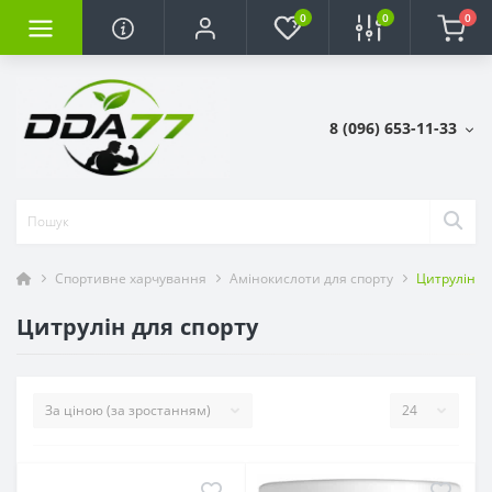
0
0
0
8 (096) 653-11-33
Спортивне харчування
Амінокислоти для спорту
Цитрулін д
Цитрулін для спорту