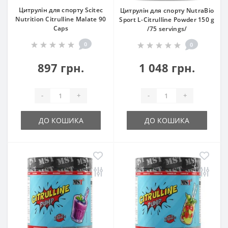
Цитрулін для спорту Scitec
Цитрулін для спорту NutraBio
Nutrition Citrulline Malate 90
Sport L-Citrulline Powder 150 g
Caps
/75 servings/
0
0
897 грн.
1 048 грн.
-
+
-
+
ДО КОШИКА
ДО КОШИКА