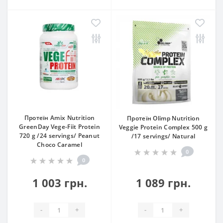
Протеїн Amix Nutrition
Протеїн Olimp Nutrition
GreenDay Vege-Fiit Protein
Veggie Protein Complex 500 g
720 g /24 servings/ Peanut
/17 servings/ Natural
Choco Caramel
0
0
1 003 грн.
1 089 грн.
-
+
-
+