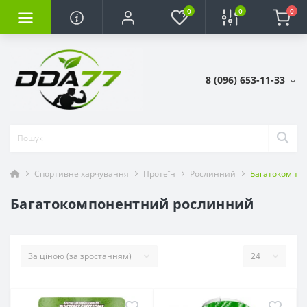
0
0
0
8 (096) 653-11-33
Спортивне харчування
Протеїн
Рослинний
Багатокомпо
Багатокомпонентний рослинний