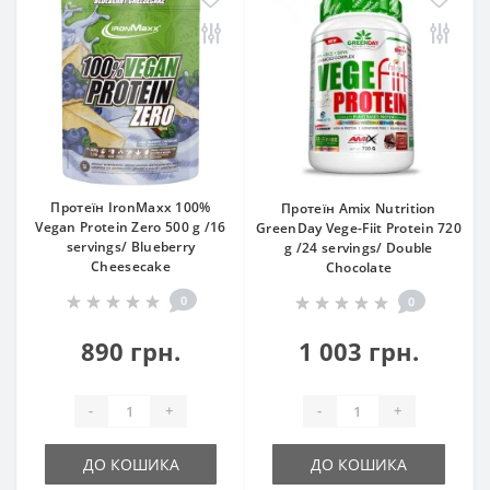
Протеїн IronMaxx 100%
Протеїн Amix Nutrition
Vegan Protein Zero 500 g /16
GreenDay Vege-Fiit Protein 720
servings/ Blueberry
g /24 servings/ Double
Cheesecake
Chocolate
0
0
890 грн.
1 003 грн.
-
+
-
+
ДО КОШИКА
ДО КОШИКА