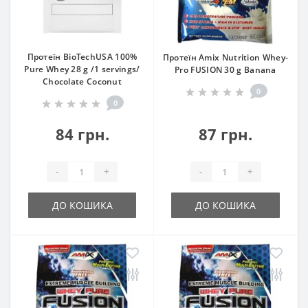
Протеїн BioTechUSA 100%
Протеїн Amix Nutrition Whey-
Pure Whey 28 g /1 servings/
Pro FUSION 30 g Banana
Chocolate Coconut
0
0
84 грн.
87 грн.
-
+
-
+
ДО КОШИКА
ДО КОШИКА